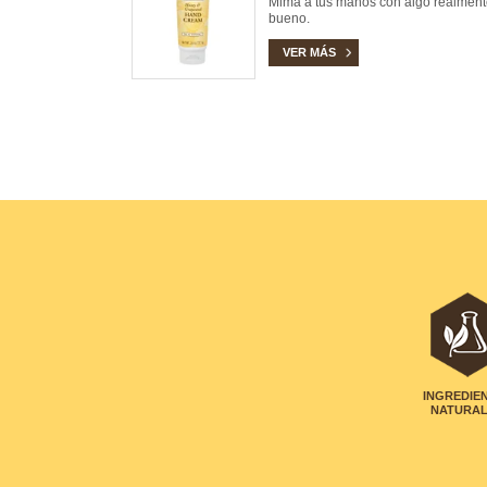
Mima a tus manos con algo realment
bueno.
VER MÁS
INGREDIE
NATURA