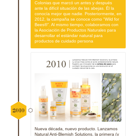
Colonias que marcó un antes y después
ante la difícil situación de las abejas. Él la
conocía mejor que nadie. Posteriormente, en
2012, la campaña se conoce como “Wild for
Bees®”. Al mismo tiempo, colaboramos con
la Asociación de Productos Naturales para
desarrollar el estándar natural para
productos de cuidado persona
2010
Nueva década, nuevo producto. Lanzamos
Natural Anti-Blemish Solutions, la primera (y