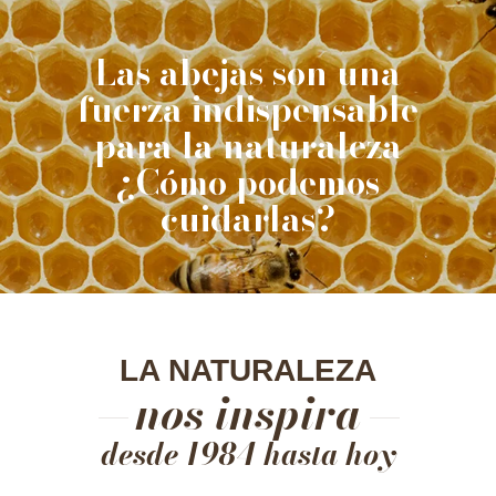
Las abejas son una
fuerza indispensable
para la naturaleza
¿Cómo podemos
cuidarlas?
LA NATURALEZA
nos inspira
desde 1984 hasta hoy